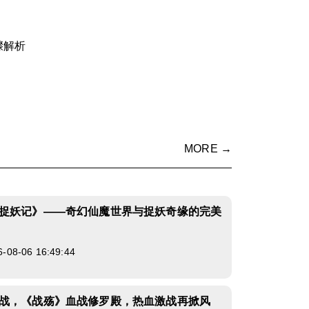
骤解析
MORE →
捉妖记》——奇幻仙魔世界与捉妖奇缘的完美
8-06 16:49:44
战，《战殇》血战修罗殿，热血激战再掀风