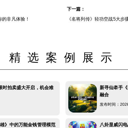
下一篇：
你的非凡体验！
《名将列传》轻功空战5大步
精选案例展示
限时拍卖盛大开启，机会难
新寻仙牵手《
融合
发布时间：2026-0
群雄》中的万能金钱管理模范
八卦显威闪电